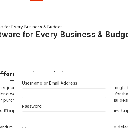
e for Every Business & Budget
tware for Every Business & Budg
fferent Points Of View
Username or Email Address
er journey. For example, a new-to-market lipstick brand might 
 (long wear, on-trend colors, and so on). Remarketed ads for th
r purchase motivators such as urgency, scarcity or special deal
Password
tae. Magni eos repudiandae atque quos qui earum fu
antium aliquid aperiam molestias enim itaque repudiandae deleni