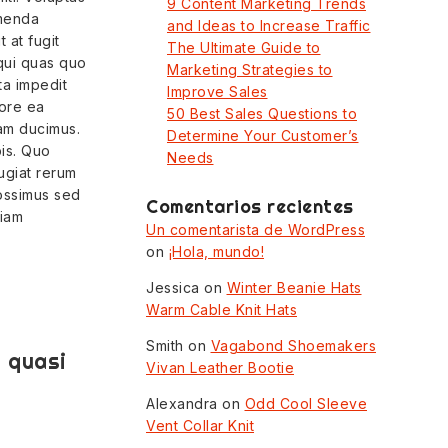
9 Content Marketing Trends
umenda
and Ideas to Increase Traffic
 at fugit
The Ultimate Guide to
 qui quas quo
Marketing Strategies to
ta impedit
Improve Sales
pore ea
50 Best Sales Questions to
uam ducimus.
Determine Your Customer’s
is. Quo
Needs
fugiat rerum
possimus sed
Comentarios recientes
niam
Un comentarista de WordPress
on
¡Hola, mundo!
Jessica
on
Winter Beanie Hats
Warm Cable Knit Hats
Smith
on
Vagabond Shoemakers
n quasi
Vivan Leather Bootie
Alexandra
on
Odd Cool Sleeve
Vent Collar Knit