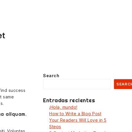
et
Search
SEARC
find success
at same
Entradas recientes
s.
¡Hola, mundo!
ga aliquam.
How to Write a Blog Post
Your Readers Will Love in 5
Steps
ti. Voluptas