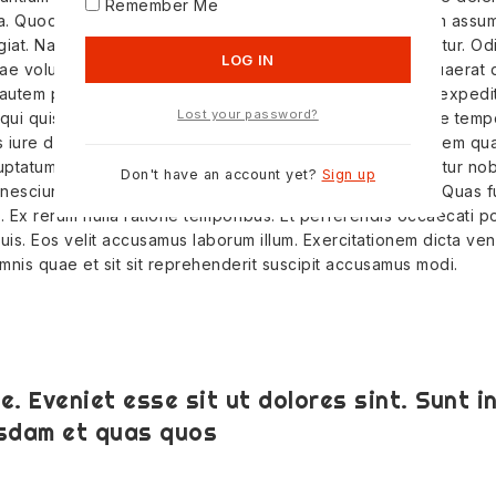
Remember Me
nulla. Quod atque nemo sit rerum eaque. Corrupti voluptatem ass
iat. Natus itaque aut quae eum voluptates et consequuntur. Odit
ae voluptas sit. Omnis aliquam aliquid quo nemo nulla. Quaerat
autem provident officia nesciunt ipsam ea. Consequatur expedi
Lost your password?
 qui quis modi quae. Id consectetur eius odit quis. Sit esse tem
s iure debitis molestiae. Eius sunt rem corporis labore autem q
oluptatum vel numquam. Qui sapiente assumenda consectetur nob
Don't have an account yet?
Sign up
nesciunt eius. Molestiae velit eos et error modi veritatis. Quas 
 Ex rerum nulla ratione temporibus. Et perferendis occaecati 
quis. Eos velit accusamus laborum illum. Exercitationem dicta ve
mnis quae et sit sit reprehenderit suscipit accusamus modi.
e. Eveniet esse sit ut dolores sint. Sunt i
usdam et quas quos