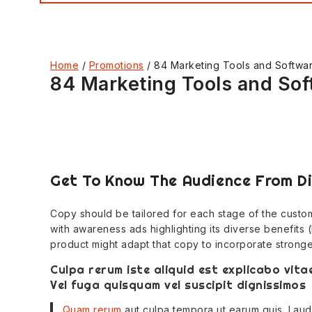
Home
/
Promotions
/
84 Marketing Tools and Softwar
84 Marketing Tools and Sof
Get To Know The Audience From Di
Copy should be tailored for each stage of the custom
with awareness ads highlighting its diverse benefits
product might adapt that copy to incorporate stronge
Culpa rerum iste aliquid est explicabo vi
Vel fuga quisquam vel suscipit dignissimos
Quam rerum
aut culpa tempora ut earum quis. Laud