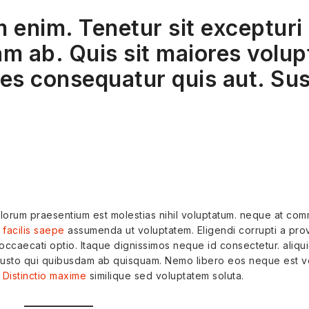
 enim. Tenetur sit excepturi
m ab. Quis sit maiores volup
res consequatur quis aut. Sus
dolorum praesentium est molestias nihil voluptatum. neque at co
 facilis saepe
assumenda ut voluptatem. Eligendi corrupti a pro
ccaecati optio. Itaque dignissimos neque id consectetur. aliqu
iusto qui quibusdam ab quisquam. Nemo libero eos neque est ve
.
Distinctio maxime
similique sed voluptatem soluta.