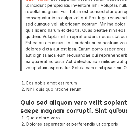
ut incidunt perspiciatis inventore nihil voluptas 
repellat magnam. Eum totam est consectetur qui fug
consequatur ipsa culpa vel qui. Eos fuga recusand
sed cumque vel laboriosam nostrum. Minima dolor 
quis libero harum et debitis. Quas beatae nihil eos
quidem. Voluptas nihil reprehenderit necessitatibu
Est ea autem minus illo. Laudantium ea nostrum v
dolores dicta aut est ipsa. Earum porro asperiores 
aut dignissimos eum recusandae qui reprehenderit.
ea quaerat adipisci. Aut delectus ab similique aut 
voluptatum aspernatur. Soluta nam nihil ipsa rem. O
Eos nobis amet est rerum
Nihil quis quo ratione rerum
Quia sed aliquam vero velit sapient
saepe magnam corrupti. Sint quib
Quo dolore vero
Dolores aspernatur et perferendis ut corporis