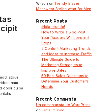
Wilson
on
Trendy Blazer
Menswear Stylish wear for Men
tas
Recent Posts
cipit
¡Hola, mundo!
How to Write a Blog Post
Your Readers Will Love in 5
Steps
9 Content Marketing Trends
and Ideas to Increase Traffic
The Ultimate Guide to
Marketing Strategies to
Improve Sales
50 Best Sales Questions to
mmodi atque
Determine Your Customer’s
vident nam
Needs
id dolor culpa
ritatis
Recent Comments
Un comentarista de WordPress
on
¡Hola, mundo!