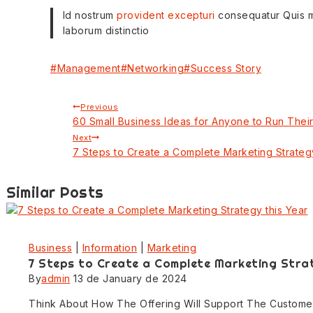
Id nostrum
provident excepturi
consequatur Quis min
laborum distinctio
#
Management
#
Networking
#
Success Story
Previous
60 Small Business Ideas for Anyone to Run Thei
Next
7 Steps to Create a Complete Marketing Strategy
Similar Posts
Business
|
Information
|
Marketing
7 Steps to Create a Complete Marketing Stra
By
admin
13 de January de 2024
Think About How The Offering Will Support The Customer