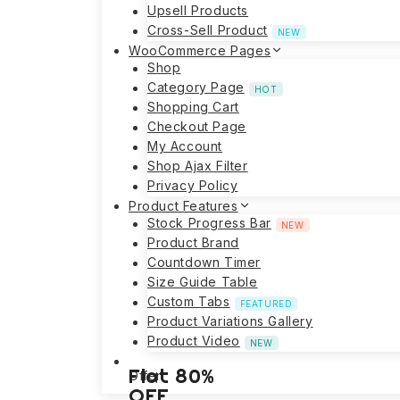
Upsell Products
Cross-Sell Product
NEW
WooCommerce Pages
Shop
Category Page
HOT
Shopping Cart
Checkout Page
My Account
Shop Ajax Filter
Privacy Policy
Product Features
Stock Progress Bar
NEW
Product Brand
Countdown Timer
Size Guide Table
Custom Tabs
FEATURED
Product Variations Gallery
Product Video
NEW
Flat 80%
Offer!
OFF