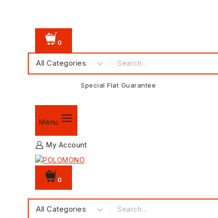
0
Special Flat Guarantee
Menu
My Account
0